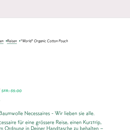
nen
Reisen
*World* Organic Cotton Pouch
LD* ORGANIC
ON POUCH
0
SFR. 35.00
.
aumwolle Necessaires - Wir lieben sie alle.
essaire für eine grössere Reise, einen Kurztrip,
um Ordnung in Deiner Handtasche zu behalten –