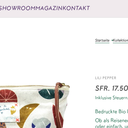
SHOWROOM
MAGAZIN
KONTAKT
Startseite
Kollektio
*WOR
LILI PEPPER
COTT
SFR. 17.5
Inklusive Steuern
Bedruckte Bio B
Ob als Reisenec
oder einfach, 