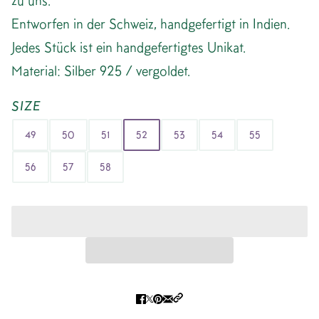
zu uns.“
Entworfen in der Schweiz, handgefertigt in Indien.
Jedes Stück ist ein handgefertigtes Unikat.
Material: Silber 925 / vergoldet.
SIZE
49
50
51
52
53
54
55
56
57
58