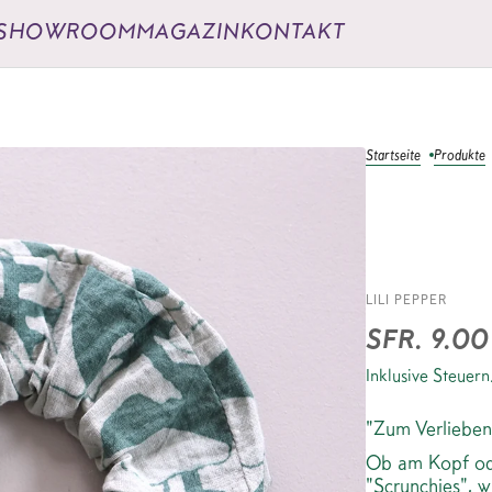
SHOWROOM
MAGAZIN
KONTAKT
Startseite
Produkte
SCRUN
LILI PEPPER
GREE
SFR. 9.00
Inklusive Steuern
"Zum Verliebe
Ob am Kopf ode
"Scrunchies", 