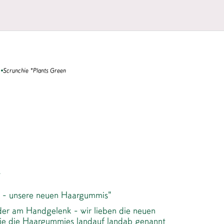
Scrunchie *Plants Green
CHIE *PLANTS
N
.
n - unsere neuen Haargummis"
r am Handgelenk - wir lieben die neuen
wie die Haargummies landauf landab genannt