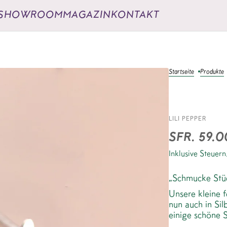
SHOWROOM
MAGAZIN
KONTAKT
Startseite
Produkte
OHRST
LILI PEPPER
SFR. 59.0
Inklusive Steuern
„Schmucke Stüc
Unsere kleine f
nun auch in Sil
einige schöne S