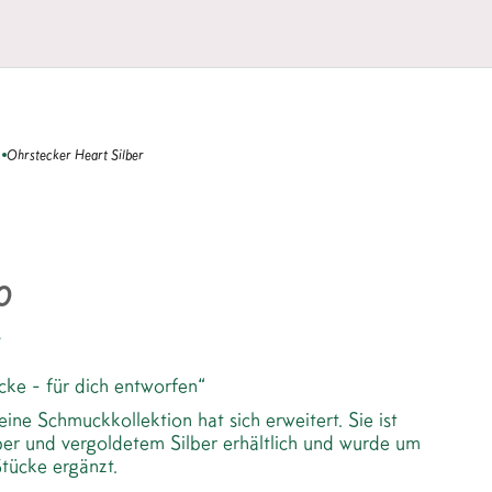
Ohrstecker Heart Silber
ECKER HEART SILBER
0
.
ke - für dich entworfen“
eine Schmuckkollektion hat sich erweitert. Sie ist
ber und vergoldetem Silber erhältlich und wurde um
tücke ergänzt.