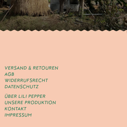
VERSAND & RETOUREN
AGB
WIDERRUFSRECHT
DATENSCHUTZ
ÜBER LILI PEPPER
UNSERE PRODUKTION
KONTAKT
IMPRESSUM